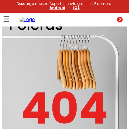
Descarga nuestra App y ten envío gratis en 1° compra.
Android
|
iOS
Poleras
0
Términos más buscados
1
.
xiomi
2
.
polos
3
.
casaca hombre
4
.
polo mujer
5
.
casacas
6
.
polos mujer
7
.
polos hombre
8
.
polo