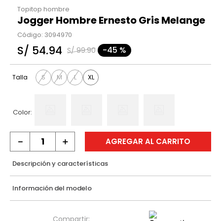
Topitop hombre
Jogger Hombre Ernesto Gris Melange
Código
:
3094970
S/
54
.
94
-
45 %
S/
99
.
90
S
M
L
XL
Talla
Color:
－
＋
AGREGAR AL CARRITO
Descripción y características
Información del modelo