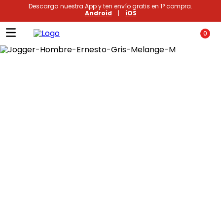
Descarga nuestra App y ten envío gratis en 1° compra.
Android
|
iOS
0
Términos más buscados
1
.
xiomi
2
.
polos
3
.
casaca hombre
4
.
casacas
5
.
polo mujer
6
.
polos mujer
7
.
polos hombre
8
.
polo