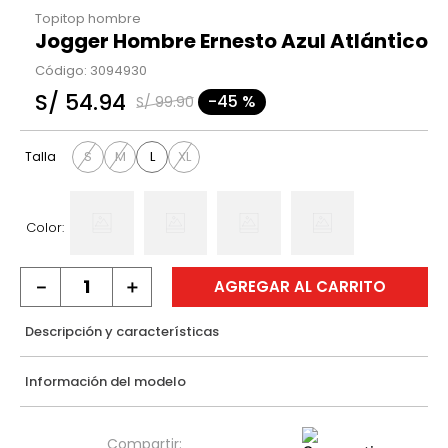
Topitop hombre
Jogger Hombre Ernesto Azul Atlántico
Código
:
3094930
S/
54
.
94
-
45 %
S/
99
.
90
S
M
L
XL
Talla
Color:
－
＋
AGREGAR AL CARRITO
Descripción y características
Información del modelo