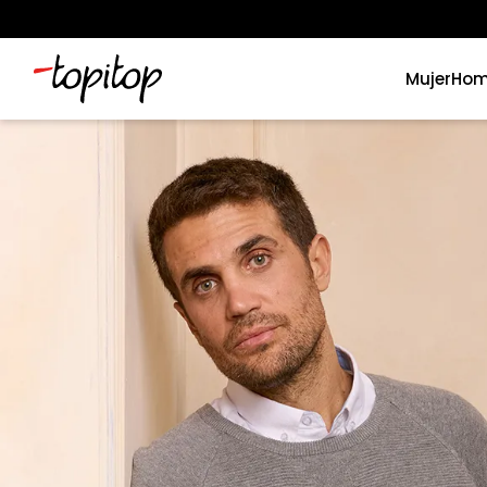
Mujer
Hom
Términos más buscados
1
.
xiomi
2
.
polos
3
.
polos mujer
4
.
casaca hombre
5
.
casacas
6
.
polo mujer
7
.
polos hombre
8
.
polo