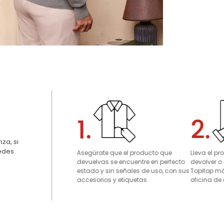
1.
2.
za, si
uedes
Asegúrate que el producto que
Lleva el p
devuelvas se encuentre en perfecto
devolver o
estado y sin señales de uso, con sus
Topitop má
accesorios y etiquetas.
oficina de 