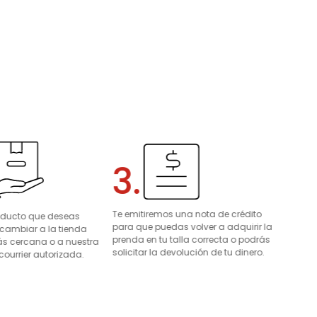
3.
Te emitiremos una nota de crédito
roducto que deseas
para que puedas volver a adquirir la
 cambiar a la tienda
prenda en tu talla correcta o podrás
s cercana o a nuestra
solicitar la devolución de tu dinero.
courrier autorizada.