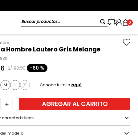
Buscar productos...
0
ombre
 Hombre Lautero Gris Melange
18301
96
-
60 %
S/
99
.
90
M
L
XL
Conoce tu talla
aquí
AGREGAR AL CARRITO
＋
y características
Información del modelo