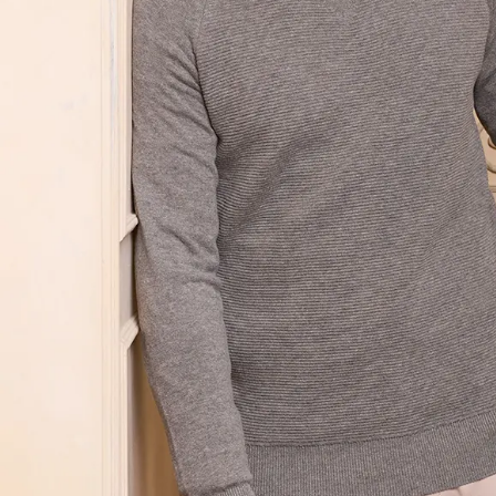
9
.
hawk
10
.
casaca