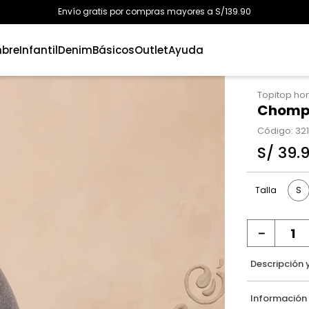
Envío gratis por compras mayores a S/139.90
bre
Infantil
Denim
Básicos
Outlet
Ayuda
Topitop h
Chompa
Código
:
32
S/
39
.
S
Talla
－
Descripción 