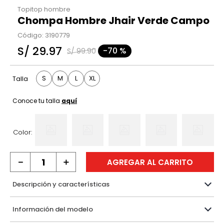
Topitop hombre
Chompa Hombre Jhair Verde Campo
Código
:
3190779
S/
29
.
97
-
70 %
S/
99
.
90
S
M
L
XL
Talla
Conoce tu talla
aquí
Color:
－
＋
AGREGAR AL CARRITO
Descripción y características
Información del modelo