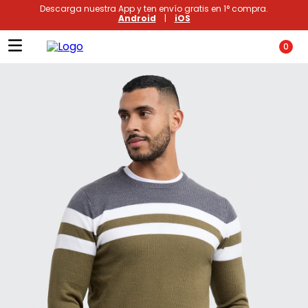
Descarga nuestra App y ten envío gratis en 1° compra.
Android
|
iOS
0
Términos más buscados
1
.
xiomi
2
.
polos
3
.
polos mujer
4
.
casacas
5
.
casaca hombre
6
.
polo mujer
7
.
polos hombre
8
.
polo