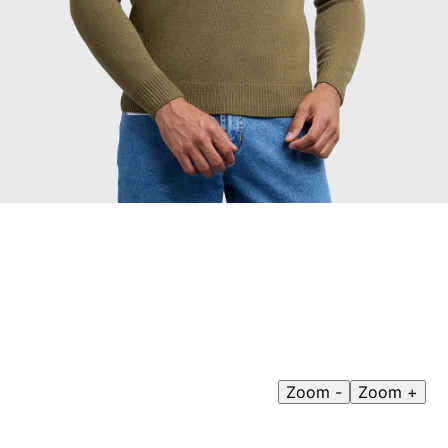
9
.
hawk
10
.
casaca
Zoom -
Zoom +