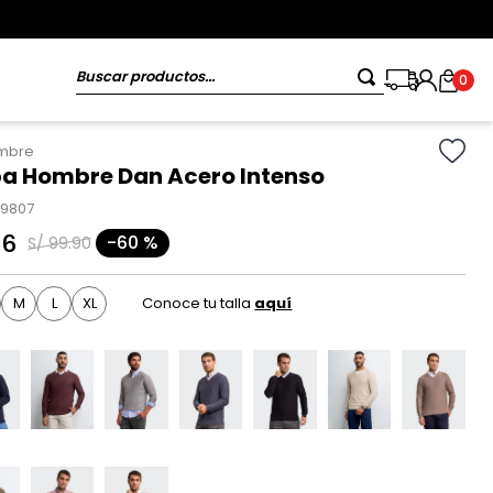
Buscar productos...
0
ombre
 Hombre Dan Acero Intenso
99807
96
-
60 %
S/
99
.
90
M
L
XL
Conoce tu talla
aquí