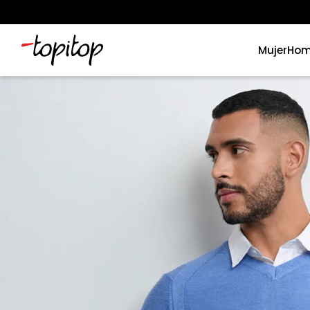
Mujer
Hom
Términos más buscados
1
.
xiomi
2
.
polos
3
.
casaca hombre
4
.
casacas
5
.
polo mujer
6
.
polos mujer
7
.
polos hombre
8
.
polo