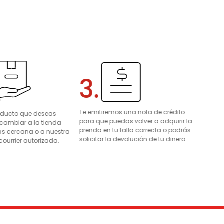
3.
Te emitiremos una nota de crédito
roducto que deseas
para que puedas volver a adquirir la
 cambiar a la tienda
prenda en tu talla correcta o podrás
s cercana o a nuestra
solicitar la devolución de tu dinero.
courrier autorizada.