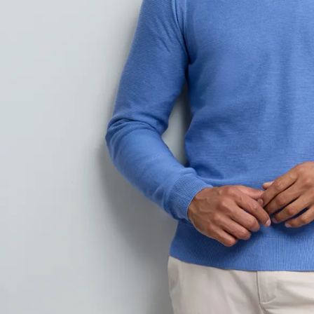
9
.
hawk
10
.
casaca