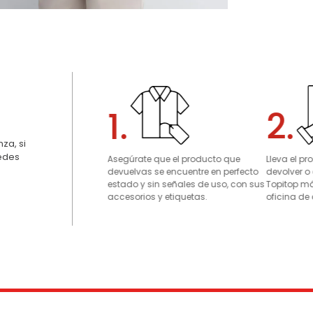
1.
2.
za, si
uedes
Asegúrate que el producto que
Lleva el p
devuelvas se encuentre en perfecto
devolver o
estado y sin señales de uso, con sus
Topitop má
accesorios y etiquetas.
oficina de 