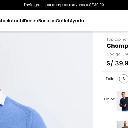
Envío gratis por compras mayores a S/139.90
bre
Infantil
Denim
Básicos
Outlet
Ayuda
Topitop h
Chompa
Código
:
31
S/
39
.
S
Talla
Color: