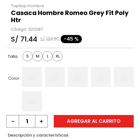
Topitop hombre
Casaca Hombre Romeo Grey Fit Poly
Htr
Código
:
3212187
S/
71
.
44
-
45 %
S/
129
.
90
S
M
L
XL
Talla
Color:
－
＋
AGREGAR AL CARRITO
Descripción y características