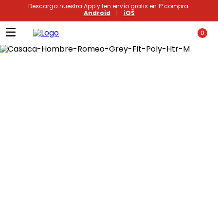
Descarga nuestra App y ten envío gratis en 1° compra.
Android
|
iOS
0
Términos más buscados
1
.
xiomi
2
.
polos
3
.
polos mujer
4
.
casaca hombre
5
.
casacas
6
.
polo mujer
7
.
polos hombre
8
.
polo