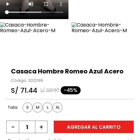
Casaca Hombre Romeo Azul Acero
Código
:
3212199
S/
71
.
44
-
45%
S/
129
.
90
S
M
L
XL
Talla
－
＋
AGREGAR AL CARRITO