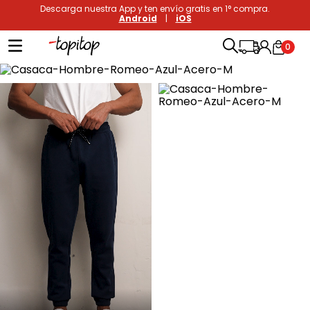
Descarga nuestra App y ten envío gratis en 1° compra.
Android
|
iOS
0