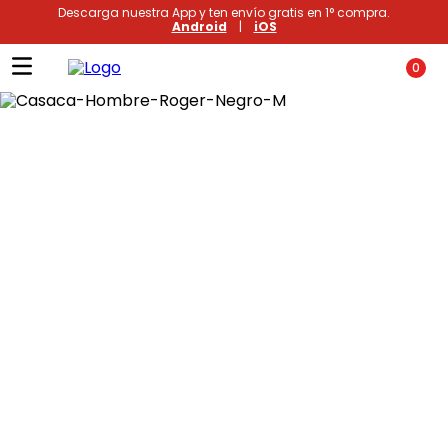
Descarga nuestra App y ten envío gratis en 1° compra.
Android
|
iOS
0
Términos más buscados
1
.
xiomi
2
.
polos
3
.
casaca hombre
4
.
casacas
5
.
polo mujer
6
.
polos mujer
7
.
polos hombre
8
.
polo