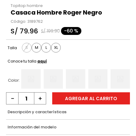
Topitop hombre
Casaca Hombre Roger Negro
Código
:
3189762
S/
79
.
96
-
60 %
S/
199
.
90
S
M
L
XL
Talla
Conoce tu talla
aquí
Color:
－
＋
AGREGAR AL CARRITO
Descripción y características
Información del modelo