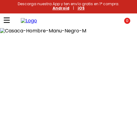
Descarga nuestra App y ten envío gratis en 1° compra.
Android
|
iOS
0
Términos más buscados
1
.
xiomi
2
.
polos
3
.
polos mujer
4
.
casacas
5
.
casaca hombre
6
.
polo mujer
7
.
polos hombre
8
.
polo