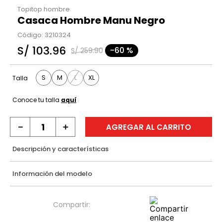
Topitop hombre
Casaca Hombre Manu Negro
Código
:
3210324
S/
103
.
96
-
60 %
S/
259
.
90
S
M
L
XL
Talla
Conoce tu talla
aquí
－
＋
AGREGAR AL CARRITO
Descripción y características
Información del modelo