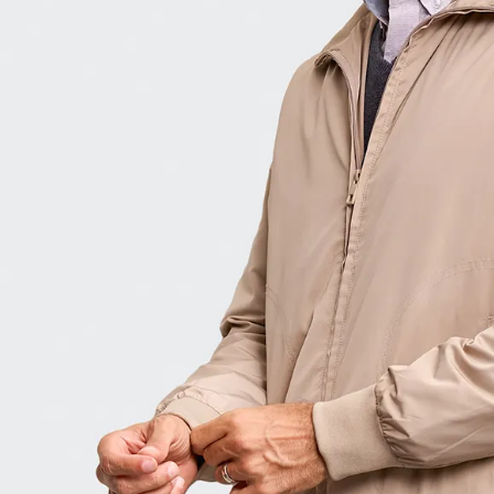
9
.
hawk
10
.
casaca