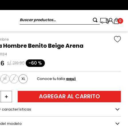
Buscar productos...
0
ombre
 Hombre Benito Beige Arena
1134
96
-
60 %
S/
219
.
90
M
L
XL
Conoce tu talla
aquí
AGREGAR AL CARRITO
＋
y características
Información del modelo