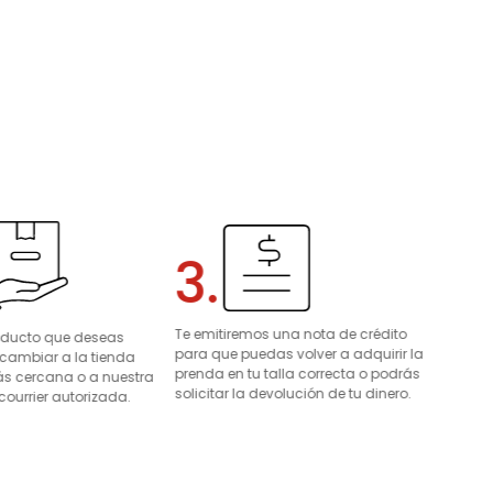
3.
Te emitiremos una nota de crédito
roducto que deseas
para que puedas volver a adquirir la
 cambiar a la tienda
prenda en tu talla correcta o podrás
s cercana o a nuestra
solicitar la devolución de tu dinero.
courrier autorizada.