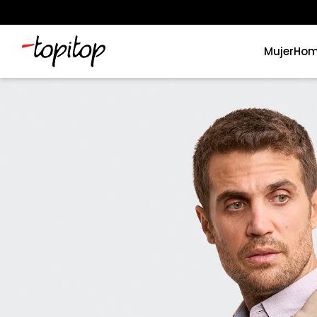
Mujer
Hom
Términos más buscados
1
.
xiomi
2
.
polos
3
.
casaca hombre
4
.
casacas
5
.
polo mujer
6
.
polos mujer
7
.
polos hombre
8
.
polo