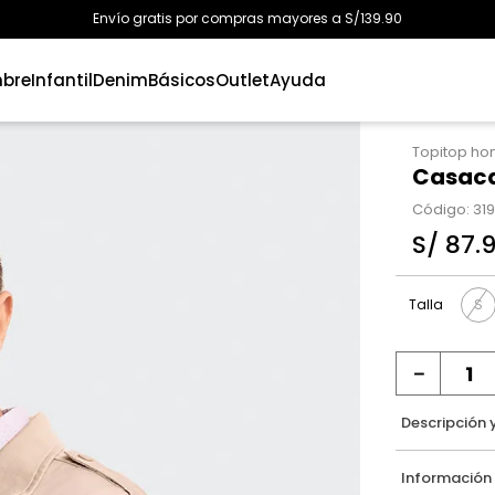
Envío gratis por compras mayores a S/139.90
bre
Infantil
Denim
Básicos
Outlet
Ayuda
Topitop h
Casaca
Código
:
319
S/
87
.
S
Talla
－
Descripción 