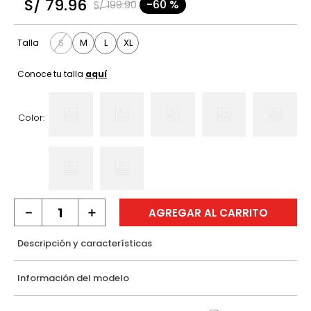
S/
79
.
96
-
60 %
S/
199
.
90
9
.
casaca
10
.
hawk
S
M
L
XL
Talla
Conoce tu talla
aquí
Color:
－
＋
AGREGAR AL CARRITO
Descripción y características
Información del modelo