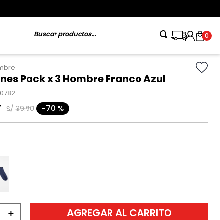
Buscar productos...
0
ombre
ines Pack x 3 Hombre Franco Azul
20782
7
-
70 %
S/
39
.
90
AGREGAR AL CARRITO
＋