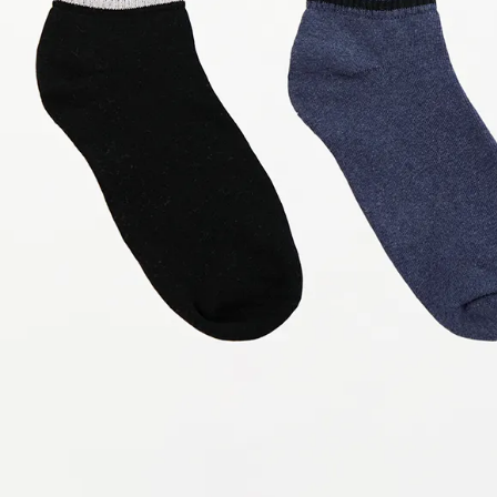
9
.
hawk
10
.
casaca