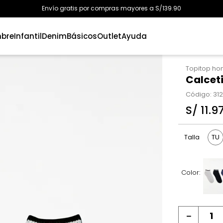
Envío gratis por compras mayores a S/139.90
bre
Infantil
Denim
Básicos
Outlet
Ayuda
Topitop h
Calcet
Código
:
31
S/
11
.
9
TU
Talla
Color:
－