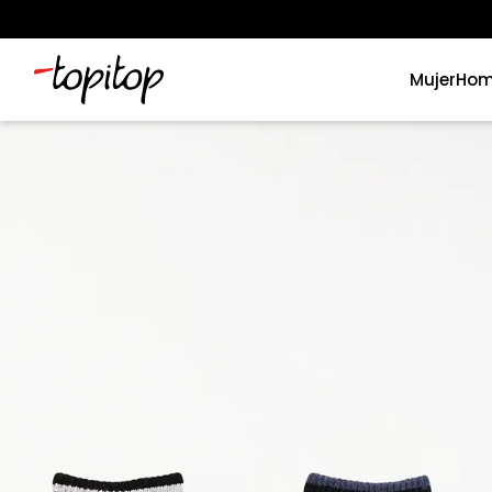
Mujer
Hom
Términos más buscados
1
.
xiomi
2
.
polos
3
.
casaca hombre
4
.
casacas
5
.
polo mujer
6
.
polos mujer
7
.
polos hombre
8
.
polo