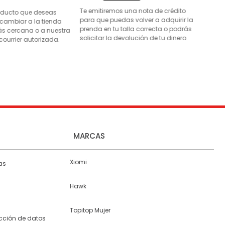
Te emitiremos una nota de crédito
roducto que deseas
para que puedas volver a adquirir la
 cambiar a la tienda
prenda en tu talla correcta o podrás
s cercana o a nuestra
solicitar la devolución de tu dinero.
courrier autorizada.
MARCAS
Xiomi
as
Hawk
Topitop Mujer
ección de datos