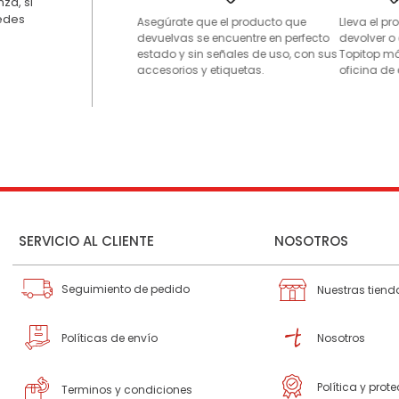
za, si
uedes
Asegúrate que el producto que
Lleva el p
devuelvas se encuentre en perfecto
devolver o
estado y sin señales de uso, con sus
Topitop má
accesorios y etiquetas.
oficina de 
SERVICIO AL CLIENTE
NOSOTROS
Seguimiento de pedido
Nuestras tiend
Políticas de envío
Nosotros
Política y prot
Terminos y condiciones