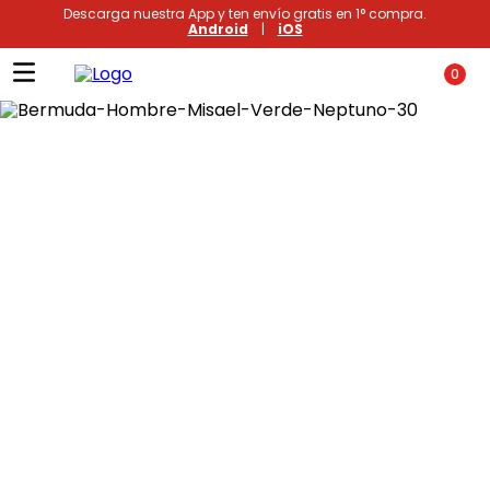
Descarga nuestra App y ten envío gratis en 1° compra.
Android
|
iOS
0
Términos más buscados
1
.
xiomi
2
.
polos
3
.
casaca hombre
4
.
casacas
5
.
polo mujer
6
.
polos mujer
7
.
polos hombre
8
.
polo