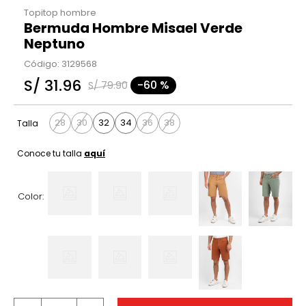
Topitop hombre
Bermuda Hombre Misael Verde
Neptuno
Código
:
3129568
S/
31
.
96
-
60 %
S/
79
.
90
28
30
32
34
36
38
Talla
Conoce tu talla
aquí
Color: