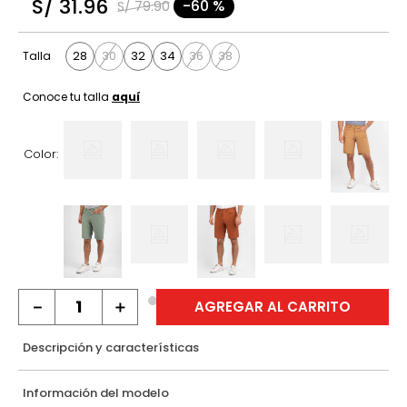
S/
31
.
96
-
60 %
S/
79
.
90
9
.
casaca
10
.
hawk
28
30
32
34
36
38
Talla
Conoce tu talla
aquí
Color:
－
＋
AGREGAR AL CARRITO
Descripción y características
Información del modelo