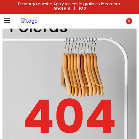
Descarga nuestra App y ten envío gratis en 1° compra.
Android
|
iOS
Poleras
0
Términos más buscados
1
.
xiomi
2
.
polos
3
.
casaca hombre
4
.
casacas
5
.
polo mujer
6
.
polos mujer
7
.
polos hombre
8
.
polo