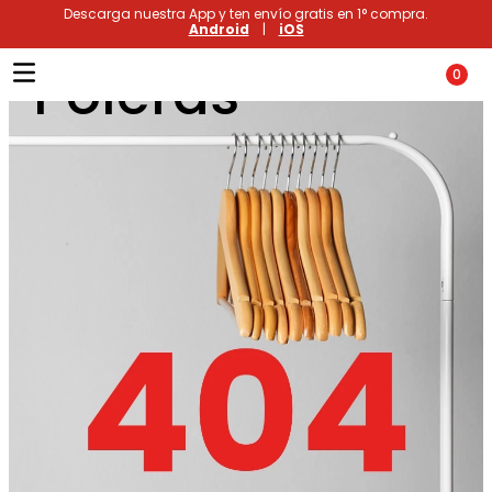
Descarga nuestra App y ten envío gratis en 1° compra.
Android
|
iOS
Poleras
0
Términos más buscados
1
.
xiomi
2
.
polos
3
.
casaca hombre
4
.
casacas
5
.
polo mujer
6
.
polos mujer
7
.
polos hombre
8
.
polo