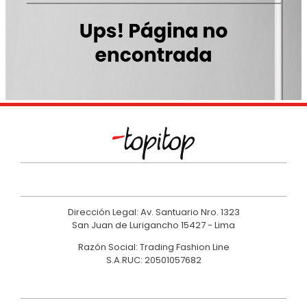
9
.
casaca
10
.
hawk
Dirección Legal: Av. Santuario Nro. 1323
San Juan de Lurigancho 15427 - Lima
Razón Social: Trading Fashion Line
S.A.RUC: 20501057682