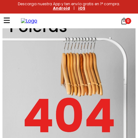
Descarga nuestra App y ten envío gratis en 1° compra.
Android
|
iOS
Poleras
0
Términos más buscados
1
.
xiomi
2
.
polos
3
.
casaca hombre
4
.
polo mujer
5
.
casacas
6
.
polos mujer
7
.
polos hombre
8
.
polo