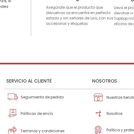
za, si
uedes
Asegúrate que el producto que
Lleva el p
devuelvas se encuentre en perfecto
devolver o
estado y sin señales de uso, con sus
Topitop má
accesorios y etiquetas.
oficina de 
SERVICIO AL CLIENTE
NOSOTROS
Seguimiento de pedido
Nuestras tiend
Políticas de envío
Nosotros
Política y prot
Terminos y condiciones