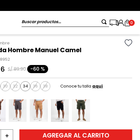
Buscar productos...
0
ombre
da Hombre Manuel Camel
68952
96
-
60 %
S/
89
.
90
30
32
34
36
38
Conoce tu talla
aquí
AGREGAR AL CARRITO
＋