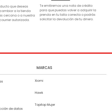
Te emitiremos una nota de crédito
roducto que deseas
para que puedas volver a adquirir la
 cambiar a la tienda
prenda en tu talla correcta o podrás
s cercana o a nuestra
solicitar la devolución de tu dinero.
courrier autorizada.
MARCAS
Xiomi
as
Hawk
Topitop Mujer
ección de datos