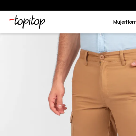
Mujer
Hom
Términos más buscados
1
.
xiomi
2
.
polos
3
.
polos mujer
4
.
casaca hombre
5
.
casacas
6
.
polo mujer
7
.
polos hombre
8
.
polo