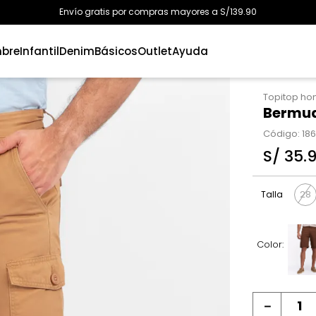
Envío gratis por compras mayores a S/139.90
bre
Infantil
Denim
Básicos
Outlet
Ayuda
Topitop h
Bermu
Código
:
18
S/
35
.
28
Talla
Color:
－