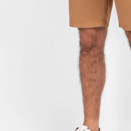
9
.
hawk
10
.
casaca