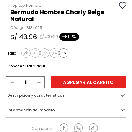
Topitop hombre
Bermuda Hombre Charly Beige
Natural
Código
:
3134005
S/
43
.
96
-
60 %
S/
109
.
90
28
30
32
34
36
Talla
Conoce tu talla
aquí
－
＋
AGREGAR AL CARRITO
Descripción y características
Información del modelo