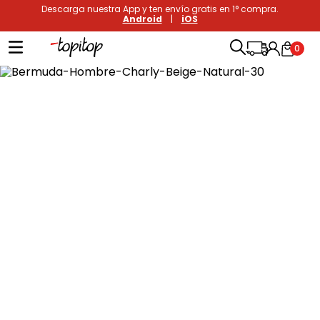
Descarga nuestra App y ten envío gratis en 1° compra.
Android
|
iOS
0
Términos más buscados
1
.
xiomi
2
.
polos
3
.
casaca hombre
4
.
casacas
5
.
polo mujer
6
.
polos mujer
7
.
polos hombre
8
.
polo