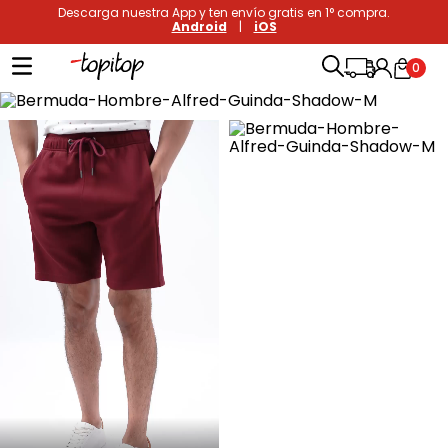
Descarga nuestra App y ten envío gratis en 1° compra.
Android
|
iOS
0