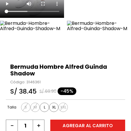
Bermuda Hombre Alfred Guinda
Shadow
Código
:
3146361
S/
38
.
45
-
45%
S/
69
.
90
S
M
L
XL
XXL
Talla
－
＋
AGREGAR AL CARRITO