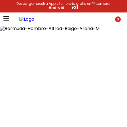
Descarga nuestra App y ten envío gratis en 1° compra.
Android
|
iOS
0
Términos más buscados
1
.
xiomi
2
.
polos
3
.
casaca hombre
4
.
polo mujer
5
.
casacas
6
.
polos mujer
7
.
polos hombre
8
.
polo