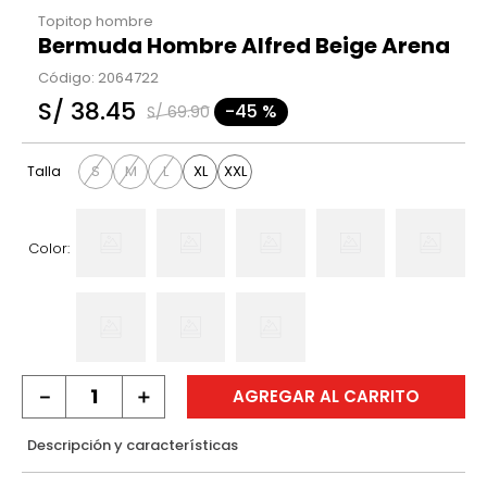
Topitop hombre
Bermuda Hombre Alfred Beige Arena
Código
:
2064722
S/
38
.
45
-
45 %
S/
69
.
90
S
M
L
XL
XXL
Talla
Color:
－
＋
AGREGAR AL CARRITO
Descripción y características