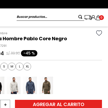
Buscar productos...
0
ombre
 Hombre Pablo Core Negro
87291
94
-
45 %
S/
119
.
90
S
M
L
XL
AGREGAR AL CARRITO
＋