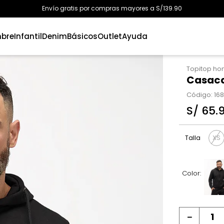
Envío gratis por compras mayores a S/139.90
bre
Infantil
Denim
Básicos
Outlet
Ayuda
Topitop h
Casaca
Código
:
16
S/
65
.
XS
Talla
Color:
－