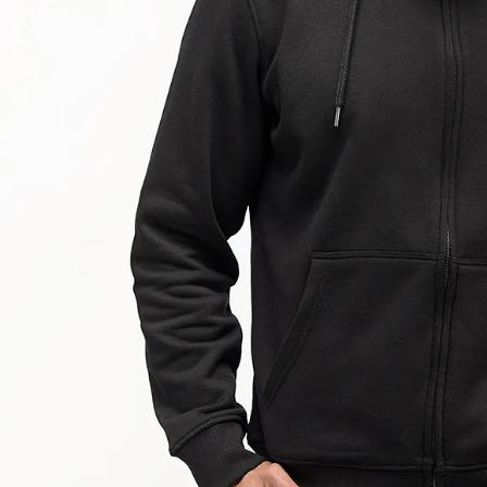
9
.
hawk
10
.
casaca