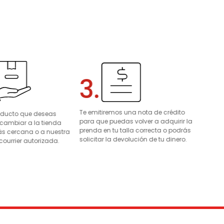
3.
Te emitiremos una nota de crédito
roducto que deseas
para que puedas volver a adquirir la
 cambiar a la tienda
prenda en tu talla correcta o podrás
s cercana o a nuestra
solicitar la devolución de tu dinero.
courrier autorizada.