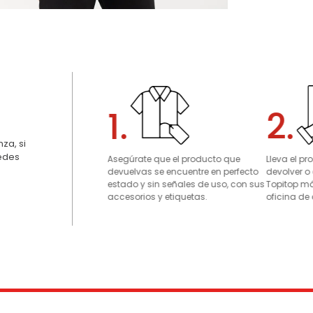
1.
2.
za, si
uedes
Asegúrate que el producto que
Lleva el p
devuelvas se encuentre en perfecto
devolver o
estado y sin señales de uso, con sus
Topitop má
accesorios y etiquetas.
oficina de 