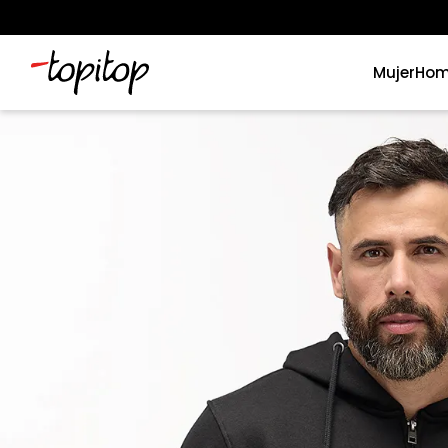
Mujer
Hom
Términos más buscados
1
.
xiomi
2
.
polos
3
.
casaca hombre
4
.
casacas
5
.
polo mujer
6
.
polos mujer
7
.
polos hombre
8
.
polo