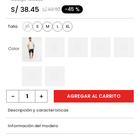
9
.
casaca
S/
38
.
45
-
45 %
S/
69
.
90
10
.
hawk
XS
S
M
L
XL
Talla
Color:
－
＋
AGREGAR AL CARRITO
Descripción y características
Información del modelo