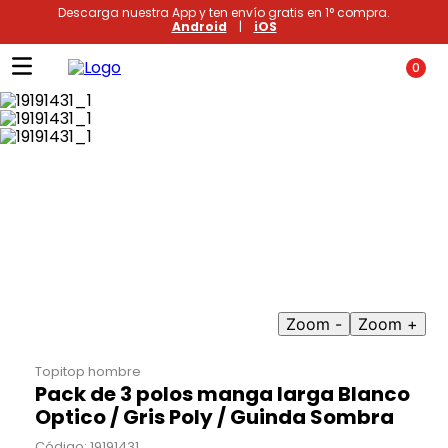
Descarga nuestra App y ten envío gratis en 1° compra.
Android
|
iOS
0
Términos más buscados
1
.
xiomi
2
.
polos
3
.
casaca hombre
4
.
casacas
Zoom -
Zoom +
5
.
polo mujer
6
.
polos mujer
Topitop hombre
Pack de 3 polos manga larga Blanco
7
.
polos hombre
Optico / Gris Poly / Guinda Sombra
8
.
polo
Código
:
19191431