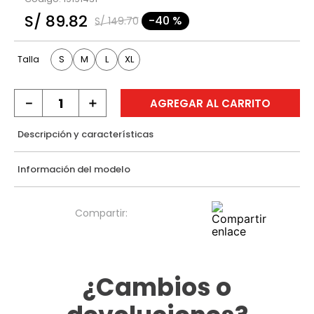
9
.
casaca
S/
89
.
82
-
40 %
S/
149
.
70
10
.
casaca mujer
S
M
L
XL
Talla
－
＋
AGREGAR AL CARRITO
Descripción y características
Información del modelo
¿Cambios o