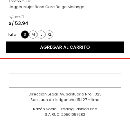
Topitop mujer
40 %
9
.
casaca
Jogger Mujer Rosa Core Beige Melange
10
.
hawk
S/
89
.
90
S/
53
.
94
S
M
L
XL
Talla
AGREGAR AL CARRITO
Dirección Legal: Av. Santuario Nro. 1323
San Juan de Lurigancho 15427 - Lima
Razón Social: Trading Fashion Line
S.A.RUC: 20501057682