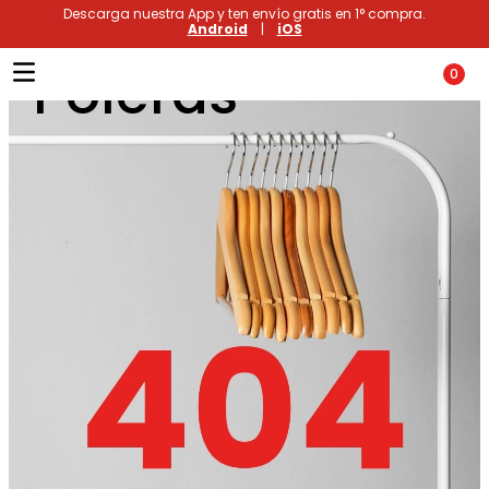
Descarga nuestra App y ten envío gratis en 1° compra.
Android
|
iOS
Poleras
0
Términos más buscados
1
.
xiomi
2
.
polos
3
.
polos mujer
4
.
casaca hombre
5
.
casacas
6
.
polo mujer
7
.
polos hombre
8
.
polo