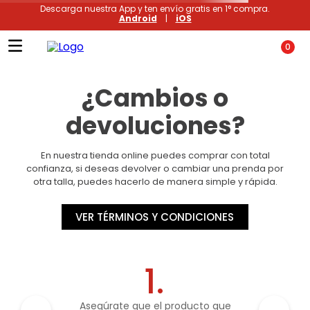
Descarga nuestra App y ten envío gratis en 1° compra.
Android
|
iOS
Poleras
0
Términos más buscados
1
.
xiomi
2
.
polos
3
.
polos mujer
4
.
casacas
5
.
casaca hombre
6
.
polo mujer
7
.
polos hombre
8
.
polo