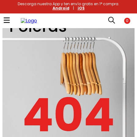
Descarga nuestra App y ten envío gratis en 1° compra.
Android
|
iOS
Poleras
0
Términos más buscados
1
.
xiomi
2
.
polos
3
.
casaca hombre
4
.
casacas
5
.
polo mujer
6
.
polos mujer
7
.
polos hombre
8
.
polo