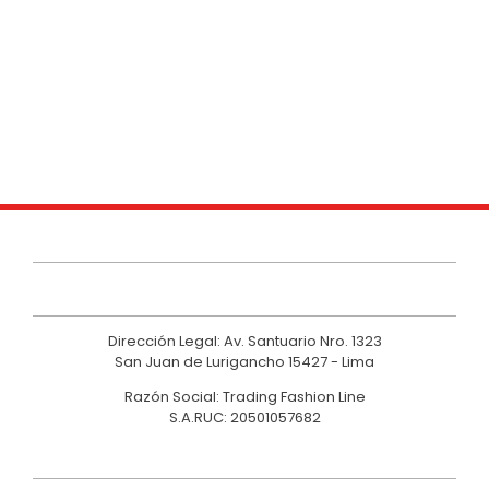
9
.
casaca
10
.
casaca mujer
Dirección Legal: Av. Santuario Nro. 1323
San Juan de Lurigancho 15427 - Lima
Razón Social: Trading Fashion Line
S.A.RUC: 20501057682