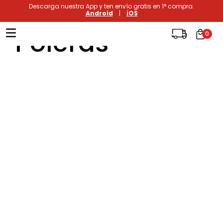
Descarga nuestra App y ten envío gratis en 1° compra.
Android
|
iOS
Poleras
0
Términos más buscados
1
.
xiomi
2
.
polos
3
.
casaca hombre
4
.
casacas
5
.
polo mujer
6
.
polos mujer
7
.
polos hombre
8
.
polo