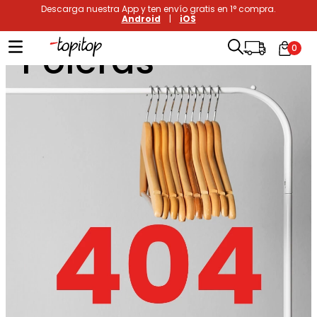
Descarga nuestra App y ten envío gratis en 1° compra.
Android
|
iOS
Poleras
0
Términos más buscados
1
.
xiomi
2
.
polos
3
.
casaca hombre
4
.
casacas
5
.
polo mujer
6
.
polos mujer
7
.
polos hombre
8
.
polo