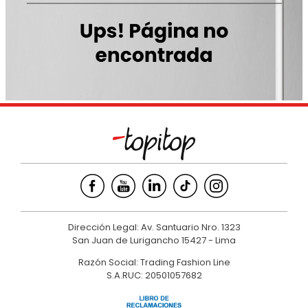
9
.
hawk
10
.
casaca
Dirección Legal: Av. Santuario Nro. 1323
San Juan de Lurigancho 15427 - Lima
Razón Social: Trading Fashion Line
S.A.RUC: 20501057682