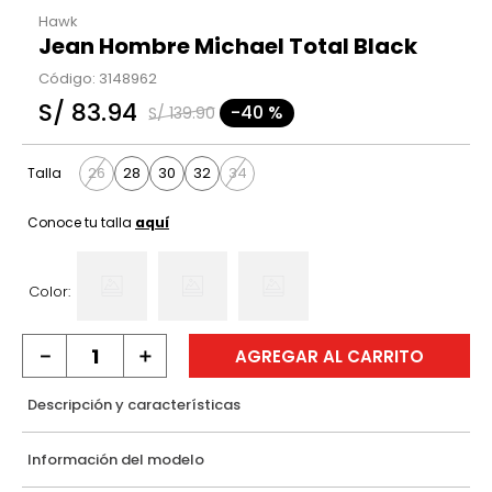
Hawk
Jean Hombre Michael Total Black
Código
:
3148962
S/
83
.
94
-
40 %
S/
139
.
90
26
28
30
32
34
Talla
Conoce tu talla
aquí
Color:
－
＋
AGREGAR AL CARRITO
Descripción y características
Información del modelo