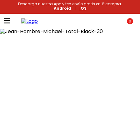
Descarga nuestra App y ten envío gratis en 1° compra.
Android
|
iOS
0
Términos más buscados
1
.
xiomi
2
.
polos
3
.
casaca hombre
4
.
casacas
5
.
polo mujer
6
.
polos mujer
7
.
polo hombre
8
.
polos hombre