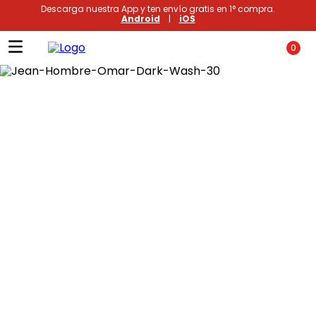
Descarga nuestra App y ten envío gratis en 1° compra.
Android
|
iOS
0
Términos más buscados
1
.
xiomi
2
.
polos
3
.
polos mujer
4
.
casacas
5
.
casaca hombre
6
.
polo mujer
7
.
polos hombre
8
.
polo