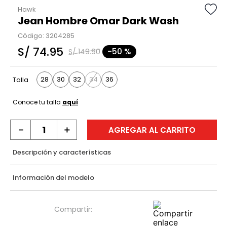
Hawk
Jean Hombre Omar Dark Wash
Código
:
3204285
S/
74
.
95
-
50 %
S/
149
.
90
28
30
32
34
36
Talla
Conoce tu talla
aquí
－
＋
AGREGAR AL CARRITO
Descripción y características
Información del modelo