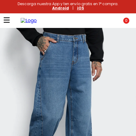
Descarga nuestra App y ten envío gratis en 1° compra.
Android
|
iOS
0
Términos más buscados
1
.
xiomi
2
.
polos
3
.
casaca hombre
4
.
casacas
5
.
polo mujer
6
.
polos mujer
7
.
polos hombre
8
.
polo