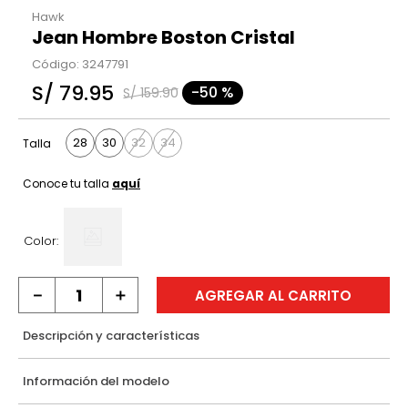
Hawk
Jean Hombre Boston Cristal
Código
:
3247791
S/
79
.
95
-
50 %
S/
159
.
90
28
30
32
34
Talla
Conoce tu talla
aquí
Color:
－
＋
AGREGAR AL CARRITO
Descripción y características
Información del modelo