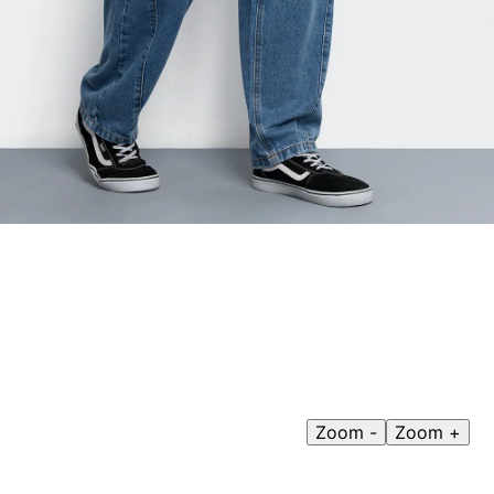
9
.
casaca
10
.
casaca mujer
Zoom -
Zoom +