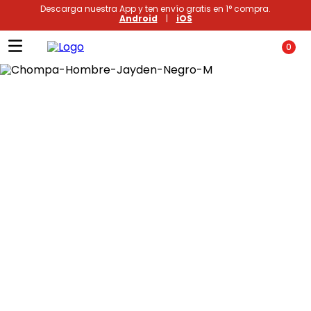
Descarga nuestra App y ten envío gratis en 1° compra.
Android
|
iOS
0
Términos más buscados
1
.
xiomi
2
.
polos
3
.
casaca hombre
4
.
polo mujer
5
.
casacas
6
.
polos mujer
7
.
polos hombre
8
.
polo