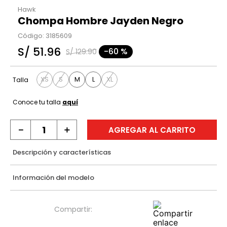
Hawk
Chompa Hombre Jayden Negro
Código
:
3185609
S/
51
.
96
-
60 %
S/
129
.
90
XS
S
M
L
XL
Talla
Conoce tu talla
aquí
－
＋
AGREGAR AL CARRITO
Descripción y características
Información del modelo