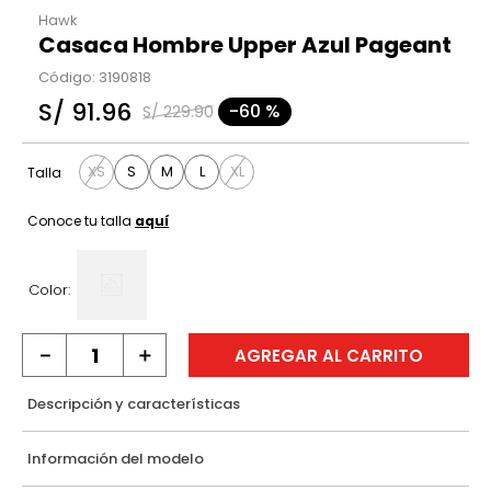
Hawk
Casaca Hombre Upper Azul Pageant
Código
:
3190818
S/
91
.
96
-
60 %
S/
229
.
90
XS
S
M
L
XL
Talla
Conoce tu talla
aquí
Color:
－
＋
AGREGAR AL CARRITO
Descripción y características
Información del modelo