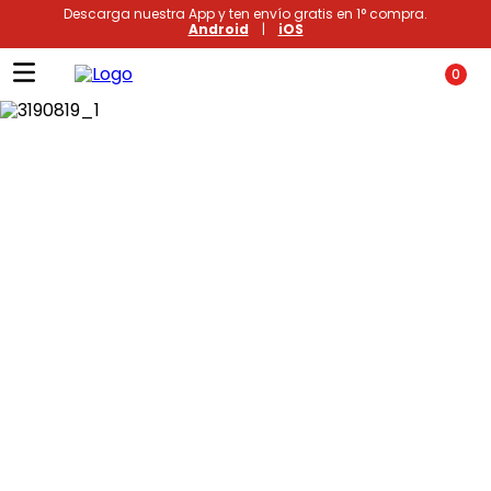
Descarga nuestra App y ten envío gratis en 1° compra.
Android
|
iOS
0
Términos más buscados
1
.
xiomi
2
.
polos
3
.
casaca hombre
4
.
polo mujer
5
.
casacas
6
.
polos mujer
7
.
polos hombre
8
.
polo