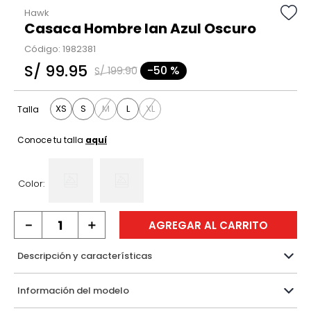
Hawk
Casaca Hombre Ian Azul Oscuro
Código
:
1982381
S/
99
.
95
-
50 %
S/
199
.
90
XS
S
M
L
XL
Talla
Conoce tu talla
aquí
Color:
－
＋
AGREGAR AL CARRITO
Descripción y características
Información del modelo