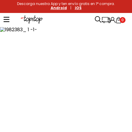
Descarga nuestra App y ten envío gratis en 1° compra.
Android
|
iOS
0
Términos más buscados
1
.
xiomi
2
.
polos
3
.
casaca hombre
4
.
casacas
5
.
polo mujer
6
.
polos mujer
7
.
polos hombre
8
.
polo