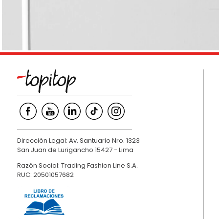
9
.
hawk
10
.
casaca
Dirección Legal: Av. Santuario Nro. 1323
San Juan de Lurigancho 15427 - Lima
Razón Social: Trading Fashion Line S.A.
RUC: 20501057682