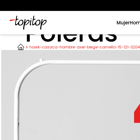
Poleras
Mujer
Hom
Términos más buscados
hawk-casaca-hombre-axel-beige-camello-15-121-320
1
.
xiomi
2
.
polos
3
.
polos mujer
4
.
casaca hombre
5
.
casacas
6
.
polo mujer
7
.
polos hombre
8
.
polo