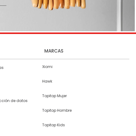
MARCAS
Xiomi
as
Hawk
Topitop Mujer
ección de datos
Topitop Hombre
Topitop Kids