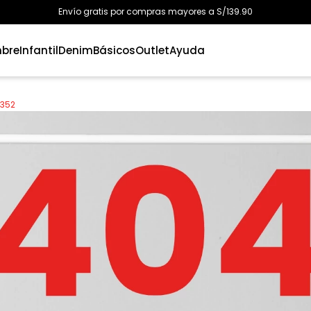
Envío gratis por compras mayores a S/139.90
bre
Infantil
Denim
Básicos
Outlet
Ayuda
4352