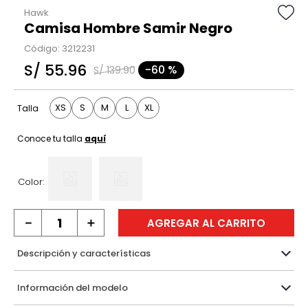
Hawk
Camisa Hombre Samir Negro
Código
:
3212231
S/
55
.
96
-
60 %
S/
139
.
90
XS
S
M
L
XL
Talla
Conoce tu talla
aquí
Color:
－
＋
AGREGAR AL CARRITO
Descripción y características
Información del modelo