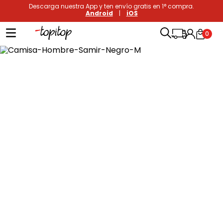
Descarga nuestra App y ten envío gratis en 1° compra.
Android
|
iOS
0
Términos más buscados
1
.
xiomi
2
.
polos
3
.
casaca hombre
4
.
casacas
5
.
polo mujer
6
.
polos mujer
7
.
polos hombre
8
.
polo