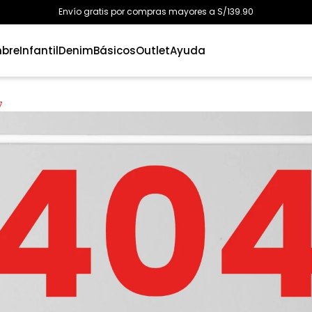
Envío gratis por compras mayores a S/139.90
bre
Infantil
Denim
Básicos
Outlet
Ayuda
7