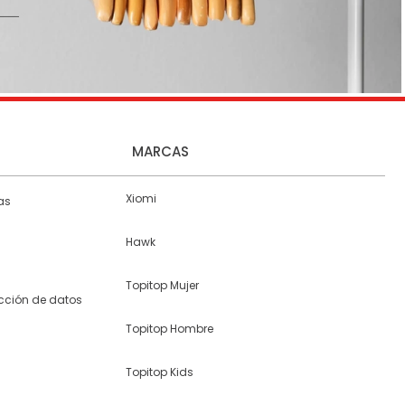
MARCAS
Xiomi
as
Hawk
Topitop Mujer
ección de datos
Topitop Hombre
Topitop Kids