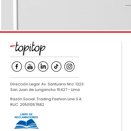
9
.
hawk
10
.
casaca
Dirección Legal: Av. Santuario Nro. 1323
San Juan de Lurigancho 15427 - Lima
Razón Social: Trading Fashion Line S.A.
RUC: 20501057682