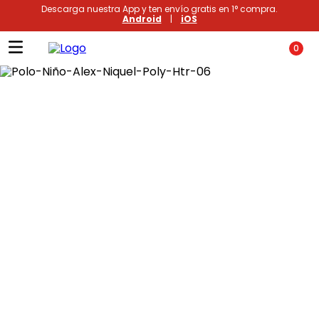
Descarga nuestra App y ten envío gratis en 1° compra.
Android
|
iOS
0
Términos más buscados
1
.
xiomi
2
.
polos
3
.
polos mujer
4
.
casacas
5
.
casaca hombre
6
.
polo mujer
7
.
polos hombre
8
.
polo