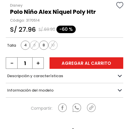
Disney
Polo Niño Alex Niquel Poly Htr
Código
:
3170514
S/
27
.
96
-
60 %
S/
69
.
90
4
6
8
10
Talla
－
＋
AGREGAR AL CARRITO
Descripción y características
Información del modelo