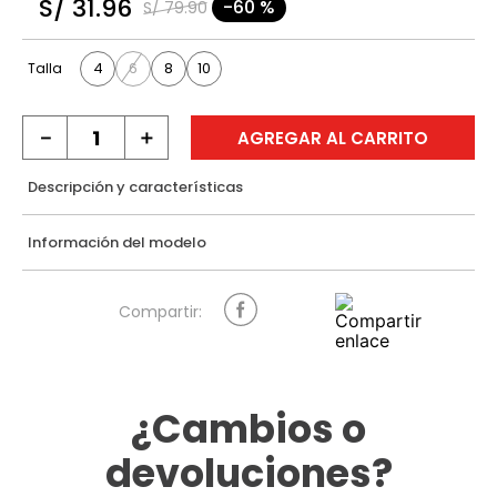
S/
31
.
96
-
60 %
S/
79
.
90
9
.
casaca
10
.
casaca mujer
4
6
8
10
Talla
－
＋
AGREGAR AL CARRITO
Descripción y características
Información del modelo
¿Cambios o
devoluciones?