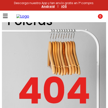
Descarga nuestra App y ten envío gratis en 1° compra.
Android
|
iOS
Poleras
0
Términos más buscados
1
.
xiomi
2
.
polos
3
.
polos mujer
4
.
casaca hombre
5
.
casacas
6
.
polo mujer
7
.
polos hombre
8
.
polo