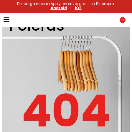
Descarga nuestra App y ten envío gratis en 1° compra.
Android
|
iOS
Poleras
0
Términos más buscados
1
.
xiomi
2
.
polos
3
.
casaca hombre
4
.
casacas
5
.
polo mujer
6
.
polos mujer
7
.
polos hombre
8
.
polo