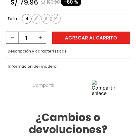
S/
79
.
96
-
60 %
S/
199
.
90
9
.
casaca
10
.
casaca mujer
4
6
8
10
Talla
－
＋
AGREGAR AL CARRITO
Descripción y características
Información del modelo
¿Cambios o
devoluciones?