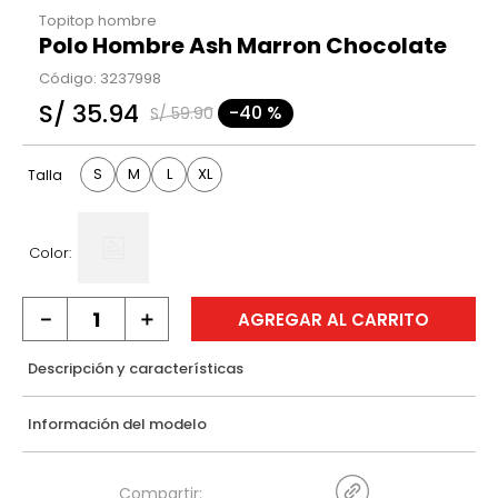
Topitop hombre
Polo Hombre Ash Marron Chocolate
Código
:
3237998
S/
35
.
94
-
40 %
S/
59
.
90
S
M
L
XL
Talla
Color:
－
＋
AGREGAR AL CARRITO
Descripción y características
Información del modelo