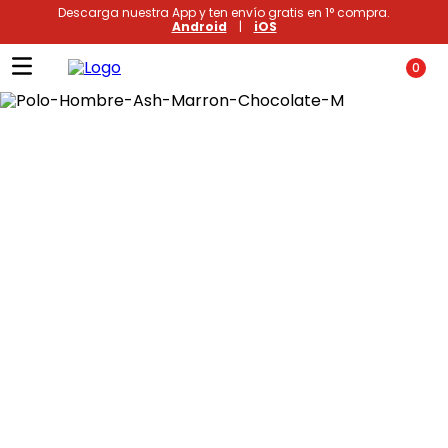
Descarga nuestra App y ten envío gratis en 1° compra.
Android
|
iOS
0
Términos más buscados
1
.
xiomi
2
.
polos
3
.
polos mujer
4
.
casacas
5
.
casaca hombre
6
.
polo mujer
7
.
polos hombre
8
.
polo