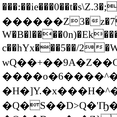
���:��ie���0��t�s\Z.3
������Z3�z�7
W�B�l����0n)�Ek���
c��hYx���5��/2�W�@O��V�࣒:%�S��w3+o���
wQ��+��9A�Z��
����o�6����^�
�H�]Y.�x���H�^�ߘR�˟[(�
�Q�S��D>Q�'Ҧ�