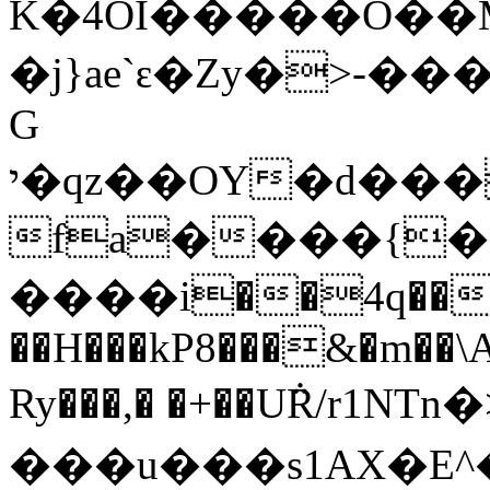
K�4OI�����O��M
�j}ae`ԑ�Zy�>-�
G
י�qz��OY�d���.f�0ZP�]�@O����E4ou��b�����P��h�4�U�yv�����î)�r&�~�K\~5 Q�~!;����6�����JM��f/
fa����{�Q
����i��4q��[J
��H���kP8���&�m��\
Ry���,� �+��U݅R/r1NT
���u���s1AX�E^�;CZ���WѨ�