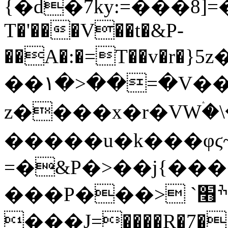
{�d�7ky:=���8]=��E�t
T�'���V��t�&P-
��A�:�=T��v�r
��۱�>��=�V��
z����x�r�VWۛ�
�����u�k���φϛ
=�&P�>��j{��
���P���> `ٯ}ׯ׫��G�c�^ΗW�߮ԯ
���J=����R�7�1_