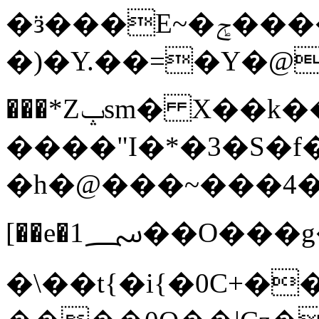
�ӟ���E~�ݮ�����F��`؏=�۬g��
�)�Y.��=�Y�@ՙ2A
���*Zݒsm� X��k��_-
����"I�*�3�S�f
�h�@���~���4�菐�
[��e�1؄��O���g�4�/�K�]I�著|
�\��t{�i{�0C+�