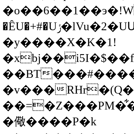
�o��6��1��э�!W�h
�ȆU�+#�Uݬ�lVu�2�UՍ��FE�+O�
�y����X�K�1!
�xbj��i5I�$��
��BT���#����
�v���RHr�(Q�
��=�Z���PM�͋
�儆����P�k