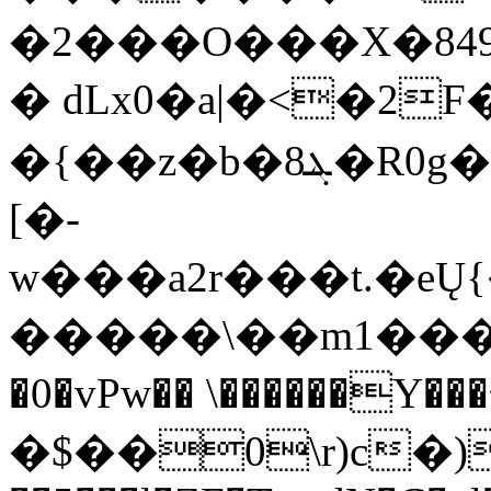
�2���O���X�849:>O�����Y��
� dLx0�a|�<�2
�{��z�b�8ܔ�R0g�3%z%�_����b|K�q}0]*:�mc�X��i<�h��Pv%�~
[�-
w���a2r���t.�e
�����\��m1����
�0�vPw�� \������Y
�$��0\r)c�