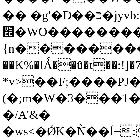
�� �g'�D��כ�jyvb:s�d7��/oˍ���
׭�WO���������_�/6�Ŏ<_^�������N�������]�&+
{n��������t
��K%�lǺ��ȗ�t��:!]
*v>��F;����PJ��^�b�*v�i�ʵM
(�;m�W�3���1�(�Y�2ߙ
�/A'&�
�wѕ<�ǾK�Ǹ��ؘl+:t