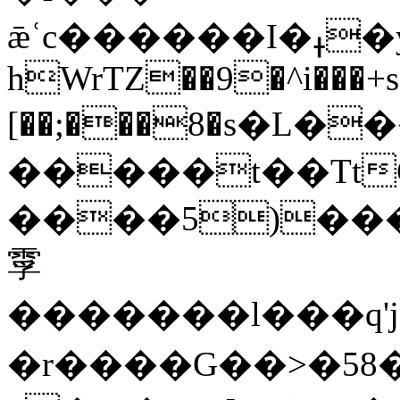
ǣʿc������I�ߪ�y�0�<]�̨t^�ݘ�ʌ
hWrTZ��9�^i���+
[��;���8�s�L�
�����t��TtC�
����5)���
䨗
�������l���q'j
�r����G��>�58