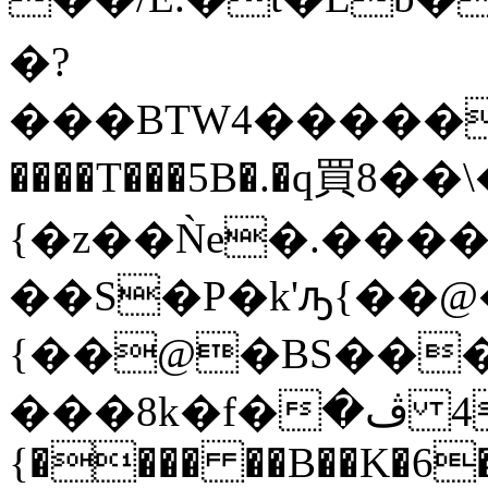
�?
���BTW4�����ɤ\��
����T���5B�.�q買8
��\���
{�z��Ǹe�.����
��S�P�k'ԡ{��
{��@�BS���
���8k�f�ڤ� <�>�`@:���45m����g7nO�#ā��$3��Υ�~�e�\+0AQ`�^�Ml
{���� ��B��K�6