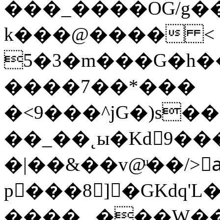
���_����OG/g��
k���@���� < 
5�3�m���G�h��
����7��*���
�<9���^jG�)s�
��_��˛ы�Kd9���
�|��&��v@ͧ��/>
p���8]�GΚdq'L�|
����._���W���M@�9�ߋ��Ng��Ȥ�