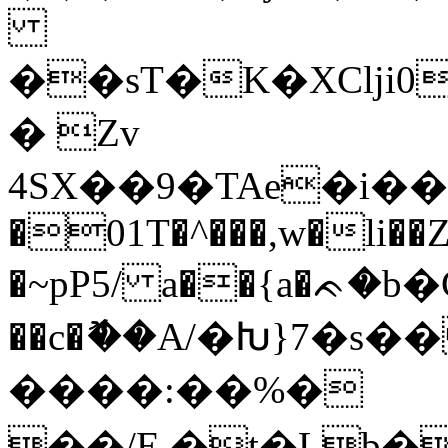
��sT�K�XCǉi0
� Zv
4SX��9�TAe�i��#
�01T�^���,w�li��Z�
�~pP5/ a��{a�ᨃ�b
��c�ޮ��A/�Խ}7�s
����:��%�
��/E.�t�Lb�