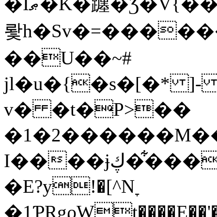
�Iޠ�K�躔�Ǯ�V{���r�ϱDv�qbB�����ر
뢏h�Sv�=�����
��U��~#
jl�u�{�s�[�* ]- Z�q�RHٴ4�V��u�D
v� �t�P>��
�1�2������M��9Lg
I����ɉڮ��͋��G��r�������}�֫-
�E?y!�[^Nׇ
�1ƤRgϱWt����E��'�