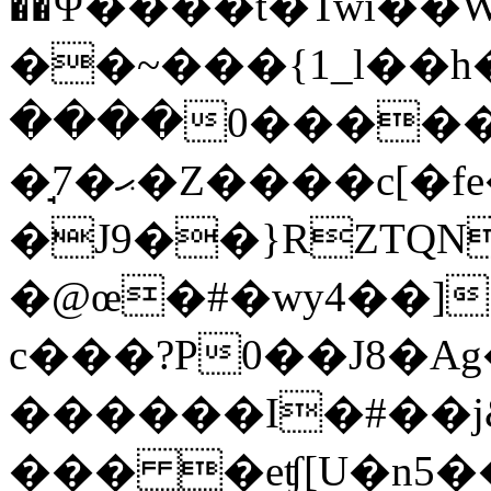
��Ψ����t�Twi�
��~���{1_l��h�o�7�
�����)�����0m]��~:���SZ�
�̘7�ޙ�Z����c[�fe�86��P�e1N�O~
�J9��}RZTQ
�@œ�#�wy4��]
c���?P0��J8�A
������I�#��j&c
��� �eʧ[U�n5