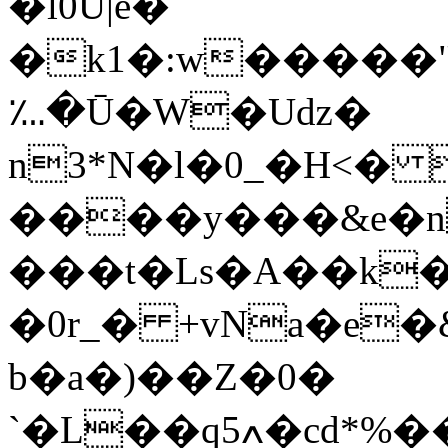
�l0U|e�
�k1�:w�����"
؊�Ū�W�Uǳ�
n3*N�l�0_�H<� l�IL3�@
����y���&e
���t�Ls�A��k
�0r_� +vNa�e
b�a�)��Z�0�
`�L��q5ߍ�cd*%���1��Aub�$zŦ��0��Ia(�U%H'��P���w�Ʀ�