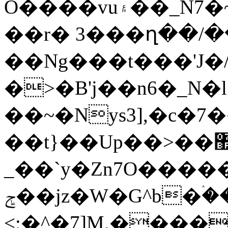
O����vu۽��_N7�~��f�����|z{�|1�=ŇN�]����Z<}i���Pz�]�������?
��r� 3���ղ��/�
��Ng���t���'J�/
�>�B'j��n6�_N�
��~�Nys3],�c
��t}��Up��>��޿W�|��C%ߋ-
_��`y�Zn7O�������Լ��{�
ݮ��jz�W�G^b�ۛ����f��1g�.uzx�f�^vSM۴���}
<;�^�7]M,����