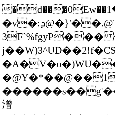
�d���0Ew��م���1Qf\��*MJ1����Y4n�ޓ��ݜ��˵�h���
�v�:ܕ@�}'��.@Ԏ`MA�P";̏)�
3F`%fgyP���ؒ
j��W)3^UD��2!f�C
�A�V�o�)WU�
�@Y�*��@��1q^�_�̛�'9�}+sׅ�
������s��g'���E�����ھ���N
潧