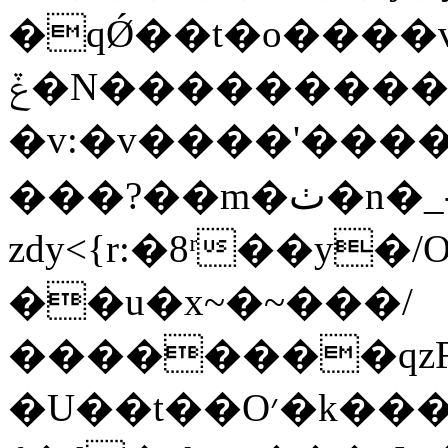
�ԛǾ��t�o����v
ݞ�N���������ӳ�ӿ��=���C�'_?
�v:�v����'��
���?��m�ٺ�n�_-
zdy<{r:�8ʳ��y
��u�x~�~���/
��������qzR!
�U��t��O׳�k���:��'��|