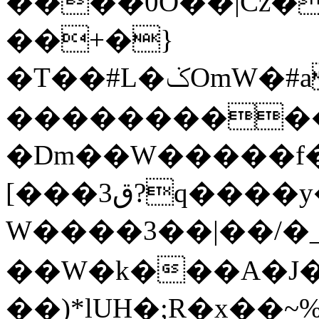
����0O��|Cz�x�εrO��u
��+�}
�T��#L�ݢOmW�#a.��b����m�㾻�Dn/
����������
�Dm��W�����f�
[���3ق?q����y�������2��]}_���j�O?
W����3��|��/�
��W�k���A�J�=����'�,ZpC��G����۪ڨΈ��0���
��)*lUH�;R�x��~%�