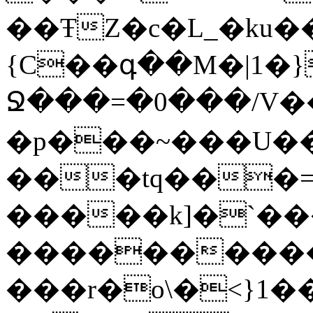
��ŦZ�c�L_�ku�
{C��գ��M�|1�
Ջ���=�0���/V
�p���~���U��
���tq���=
�����k]�`�
���������
���r�o\�<}1��7O^[��d��