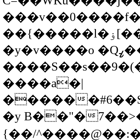
C=��WKu����j�
���v��0����f��
��{�����l�ۏ[��Җ�Ik��8��kU'�T
�y�v����o �Qߨ���Hٛ��ަ�ԣ"u�߬�?M/
����S��s��9�(�
����a�|
������#6��S�
�y B��"�7��>�
{��/^����@��