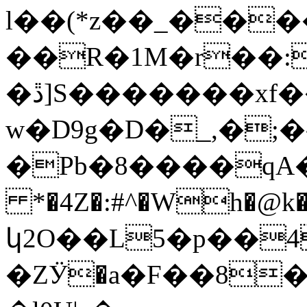
l��(*z��_���
��R�1M�r��:
�ڐ]S�������xf��8v�I�S�&,Z�Ҏ��2�a}Pi&zCo-
w�D9g�D�_,�;�
�Pb�8����qA�/��4ǜ
*�4Z�:#^�Wh�@k�
կ2O��L5�p��
�ZӰ�a�F��8