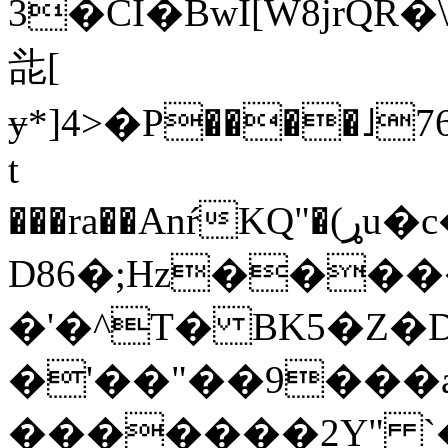
3�CI�BwI[W8jrQ
㖍[
ɏ*]4>�P����˩76�s
t
���ra��AnŕKQ"�(ړu�c�oJ:1���F;��~��'���[��
D86�;Hz����
�'�^T� BK5�Z�
�'��"��9���
�������2Y" `