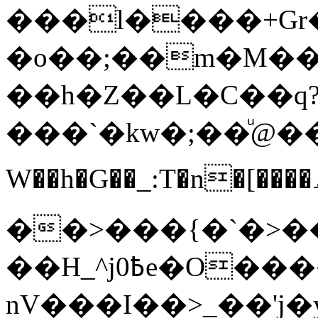
���l����+Gr�
�o��;��m�M��
��h�Z��L�C��q
���`�kw�;��ͧ@����ߜ(���'C'wN�Ou�R~2d�.%��
W��h�G��_:T�n�[����ۿ�SA���8�a�����v�e�xo����ﱯ����y�|
��>���{�`�>���z
��H_^j߿0e�O����˩��ꑖ
nV���I��>_��'j