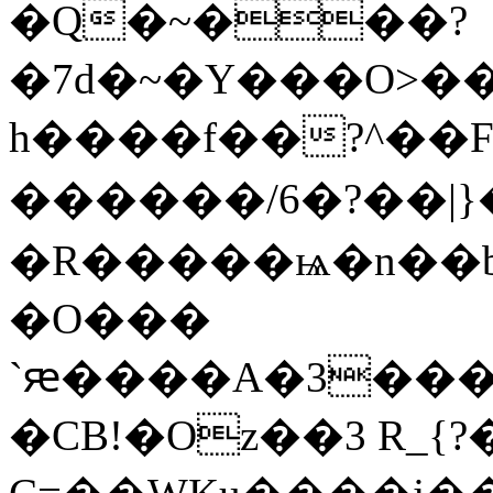
�Q�~���?
�7d�~�Y���O>
h����f��?^��F
������/6�?��
�R�����ѩ�n��bOں�t����,�Fi��'���v�e:U��kvW���
�O���
`ԙ����A�3���
�CB!�Oz��3 R_{