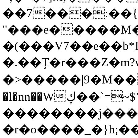
��7���:��{B
"���e�����M�a
�(���V7��e��b*
�.��Ţ�r���Z�m?
�
>�����|9�M�
�l�nn��Wڮ��`=~$Y~s3}
��������j���
�r�o����_�}h;��