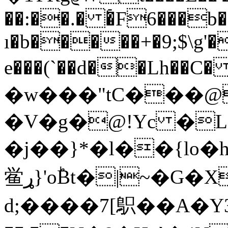
��:��.� �҅F6���b�
ı�b�����+�9;$\g'
e���(`��d��Lh��C� �ٱ �vfB��
�w���"tC���@
�V�g�@!Yc �
�j�
�}*�l��{lo�h
鲎ړ}'oؕBt�|~�G�X0 F�dƶ�{��L?
d;����7[䳅��A�Y3