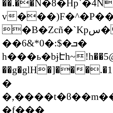
��.��N�8�Hp`�4N
v���)F�^�P��
�B�Zcñ�`Kpس�#Yd0��
��6&*0�:$�ܒ�
h���ь�bɉԷh~!h��5@
��g�glH�]���
�
�,����t�ϐ��m��p
�f���