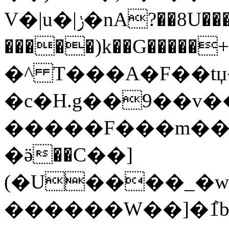
V�|u�|ݫ�nA?��8U���l_�?
�����)k��G�����+T�
�^ T���A�F��tџ���<�������{�מ>�����z���˓3X�ګ�w�
�c�H.g��9��v
�����F���m��˗�
�ӛ��C��]
(�U����_�w�
������W��]�ܶ1b�^�