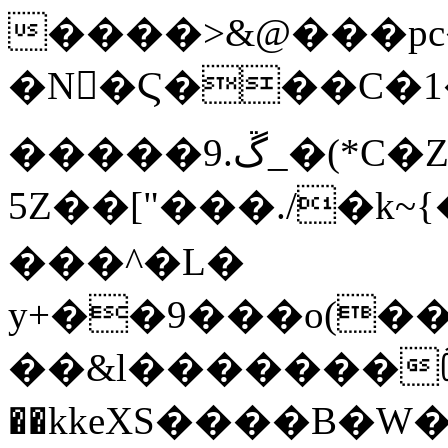
����>&@���pc�(����̌�پ�
�N򉚽�Ϛ���C�1�
�����9.ڱ_�(*C�Zo�˹G��H�f)��ہ�p-
5Z��["���./�k
���^�L�
y+��9���o(��
��&l�������
��kkeXS����B�W