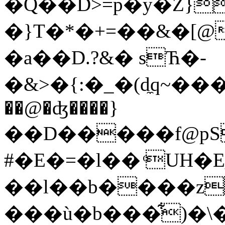
�Q��D>=p�y�Z}
�}T�*�+=��&�[
�а��D.?&� sЋ�-
�&>�{:�_�(d̼q~����
��@�ʤ����}
��D�����f@pS�t�q@�J¤�aEQ�
#�E�=�l�� ͦUH�
��l��b����z
���ù�b���͋)�