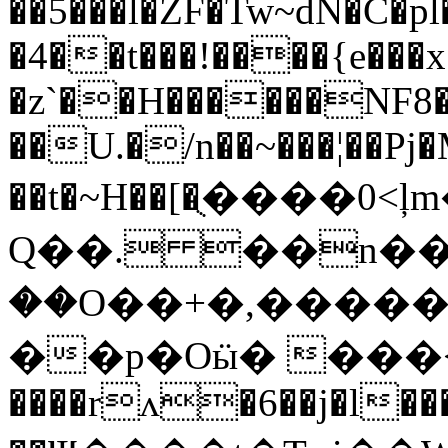
��5���l�ZF�Tw~dN�C�p
�4��t���!����{e���x
�z`��H������NF8�
��U.�/n��~���̷¦��Pj
��t�~H��[�ֻ����0<ļ
Q��. ��n��
��O��+�,�����
��p�Oӹ� ���
����rʌ�6��j�l�