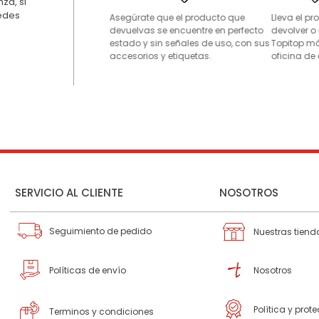
za, si
uedes
Asegúrate que el producto que
Lleva el p
devuelvas se encuentre en perfecto
devolver o
estado y sin señales de uso, con sus
Topitop má
accesorios y etiquetas.
oficina de 
SERVICIO AL CLIENTE
NOSOTROS
Seguimiento de pedido
Nuestras tiend
Políticas de envío
Nosotros
Política y prot
Terminos y condiciones