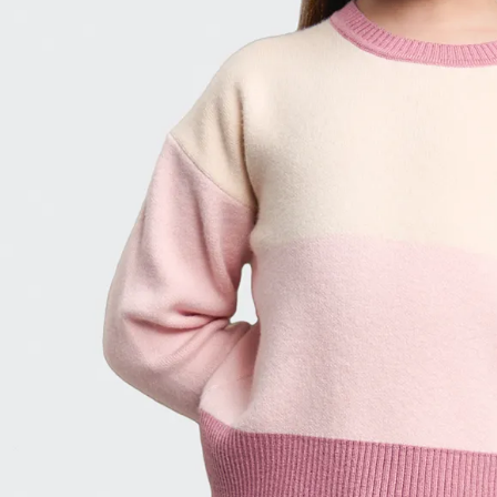
9
.
hawk
10
.
casaca