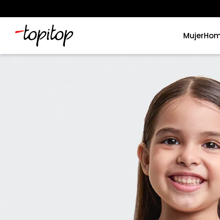
Mujer
Hom
Términos más buscados
1
.
xiomi
2
.
polos
3
.
polos mujer
4
.
casacas
5
.
casaca hombre
6
.
polo mujer
7
.
polos hombre
8
.
polo