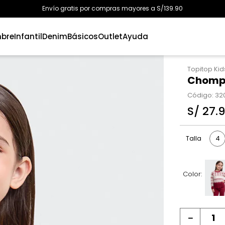
Envío gratis por compras mayores a S/139.90
bre
Infantil
Denim
Básicos
Outlet
Ayuda
Topitop Kid
Chompa
Código
:
32
S/
27
.
4
Talla
Color:
－