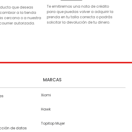
Te emitiremos una nota de crédito
roducto que deseas
para que puedas volver a adquirir la
 cambiar a la tienda
prenda en tu talla correcta o podrás
s cercana o a nuestra
solicitar la devolución de tu dinero.
courrier autorizada.
MARCAS
Xiomi
as
Hawk
Topitop Mujer
ección de datos