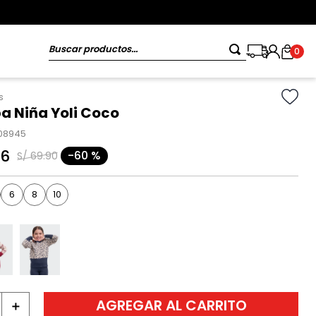
Buscar productos...
0
s
 Niña Yoli Coco
08945
96
-
60 %
S/
69
.
90
6
8
10
AGREGAR AL CARRITO
＋