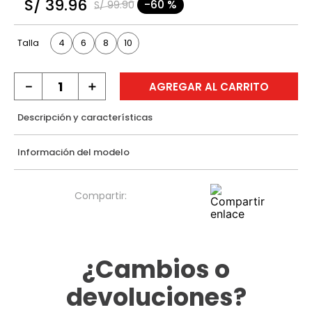
S/
39
.
96
-
60 %
S/
99
.
90
9
.
casaca
10
.
casaca mujer
4
6
8
10
Talla
－
＋
AGREGAR AL CARRITO
Descripción y características
Información del modelo
¿Cambios o
devoluciones?