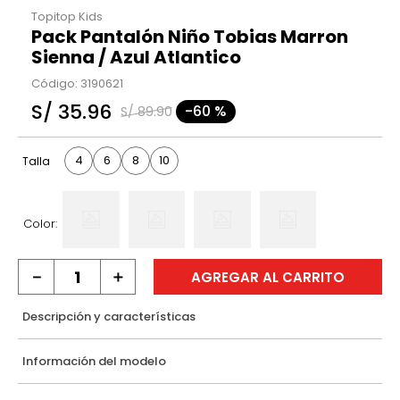
Topitop Kids
Pack Pantalón Niño Tobias Marron
Sienna / Azul Atlantico
Código
:
3190621
S/
35
.
96
-
60 %
S/
89
.
90
4
6
8
10
Talla
Color:
－
＋
AGREGAR AL CARRITO
Descripción y características
Información del modelo