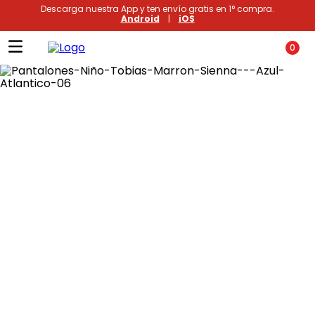
Descarga nuestra App y ten envío gratis en 1° compra.
Android
|
iOS
0
Términos más buscados
1
.
xiomi
2
.
polos
3
.
casaca hombre
4
.
casacas
5
.
polo mujer
6
.
polos mujer
7
.
polos hombre
8
.
polo